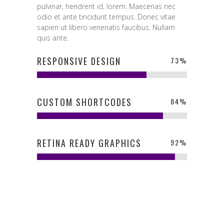
pulvinar, hendrerit id, lorem. Maecenas nec
odio et ante tincidunt tempus. Donec vitae
sapien ut libero venenatis faucibus. Nullam
quis ante.
RESPONSIVE DESIGN
73
%
CUSTOM SHORTCODES
84
%
RETINA READY GRAPHICS
92
%