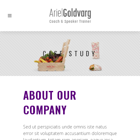
CASE STUDY
ABOUT OUR
COMPANY
Sed ut perspiciatis unde omnis iste natus
error sit voluptatem accusantium doloremque
laudantium, totam rem aperiam, eaque ipsa