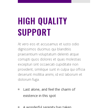
HIGH QUALITY
SUPPORT
At vero eos et accusamus et iusto odio
dignissimos ducimus qui blanditiis
praesentium voluptatum deleniti atque
corrupti quos dolores et quas molestias
excepturi sint occaecati cupiditate non
provident, similique sunt in culpa qui officia
deserunt mollitia animi, id est laborum et
dolorum fuga.
Last alone, and feel the charm of
existence in this spot
A wonderful serenity has taken